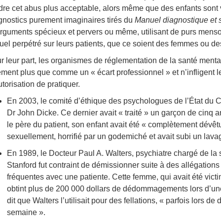
dre cet abus plus acceptable, alors même que des enfants sont 
gnostics purement imaginaires tirés du
Manuel diagnostique et s
arguments spécieux et pervers ou même, utilisant de purs menson
uel perpétré sur leurs patients, que ce soient des femmes ou de
r leur part, les organismes de réglementation de la santé ment
ement plus que comme un « écart professionnel » et n’infligent l
utorisation de pratiquer.
En 2003, le comité d’éthique des psychologues de l’État du Col
Dr John Dicke. Ce dernier avait « traité » un garçon de cinq 
le père du patient, son enfant avait été « complètement dévêtu,
sexuellement, horrifié par un godemiché et avait subi un lava
En 1989, le Docteur Paul A. Walters, psychiatre chargé de la s
Stanford fut contraint de démissionner suite à des allégations
fréquentes avec une patiente. Cette femme, qui avait été vic
obtint plus de 200 000 dollars de dédommagements lors d’une 
dit que Walters l’utilisait pour des fellations, « parfois lors d
semaine ».