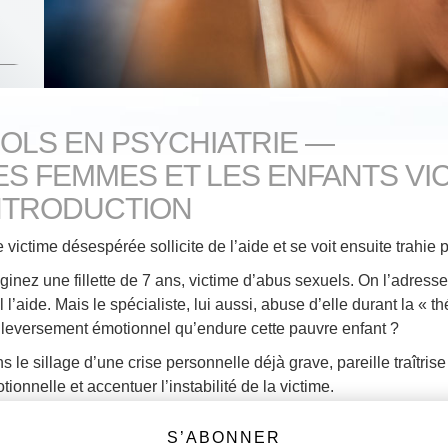
IOLS EN PSYCHIATRIE —
ES FEMMES ET LES ENFANTS VI
NTRODUCTION
 victime désespérée sollicite de l’aide et se voit ensuite trahie p
ginez une fillette de 7 ans, victime d’abus sexuels. On l’adress
il l’aide. Mais le spécialiste, lui aussi, abuse d’elle durant la «
leversement émotionnel qu’endure cette pauvre enfant ?
s le sillage d’une crise personnelle déjà grave, pareille traîtris
tionnelle et accentuer l’instabilité de la victime.
p souvent, certains psychiatres et psychologues censés aider des
S’ABONNER
mettent de tels actes méprisables. Cette trahison est indigne de