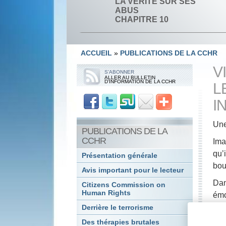
LA VÉRITÉ SUR SES
ABUS
CHAPITRE 10
ACCUEIL
»
PUBLICATIONS DE LA CCHR
V
S’ABONNER
ALLER AU BULLETIN
D’INFORMATION DE LA CCHR
L
I
Une
PUBLICATIONS DE LA
CCHR
Ima
qu’
Présentation générale
bou
Avis important pour le lecteur
Dan
Citizens Commission on
Human Rights
émo
Derrière le terrorisme
Tro
Des thérapies brutales
com