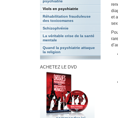
psychiatrie
ren
Viols en psychiatrie
dia
Réhabilitation frauduleuse
et 
des toxicomanes
sex
Schizophrénie
Pou
La véritable crise de la santé
rar
mentale
d’a
Quand la psychiatrie attaque
la religion
ACHETEZ LE DVD