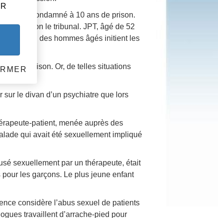
HR
mel, était condamné à 10 ans de prison.
érables selon le tribunal. JPT, âgé de 52
 orientale où des hommes âgés initient les
r
 d’une trahison. Or, de telles situations
ERMER
 sur le divan d’un psychiatre que lors
thérapeute-patient, menée auprès des
malade qui avait été sexuellement impliqué
usé sexuellement par un thérapeute, était
s pour les garçons. Le plus jeune enfant
nce considère l’abus sexuel de patients
ogues travaillent d’arrache-pied pour