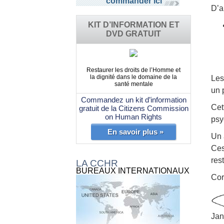
commander ici
D’a
KIT D’INFORMATION ET
DVD GRATUIT
Restaurer les droits de l’Homme et
la dignité dans le domaine de la
Les
santé mentale
un 
Commandez un kit d’information
Cet
gratuit de la Citizens Commission
on Human Rights
psy
En savoir plus »
Un 
Ces
res
LA CCHR
BUREAUX INTERNATIONAUX
Cor
Jan