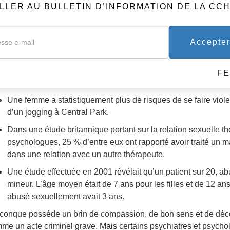
LLER AU BULLETIN D’INFORMATION DE LA CC
31 octobre 2002, le psychothérapeute français, Jean Pierre. Tre
if : viol et tentative de viol sur deux patientes extrêmement vuln
, a prétendu que sa « thérapie » était basée sur « une tradition
Accepte
nes filles aux pratiques sexuelles ».
tels « traitements » ne peuvent pas aider. Jamais. Il s’agit en fait
F
produisent trop souvent dans le domaine de la santé mentale :
Une femme a statistiquement plus de risques de se faire violer
d’un jogging à Central Park.
Dans une étude britannique portant sur la relation sexuelle 
psychologues, 25 % d’entre eux ont rapporté avoir traité un 
dans une relation avec un autre thérapeute.
Une étude effectuée en 2001 révélait qu’un patient sur 20, ab
mineur. L’âge moyen était de 7 ans pour les filles et de 12 an
abusé sexuellement avait 3 ans.
conque possède un brin de compassion, de bon sens et de déce
me un acte criminel grave. Mais certains psychiatres et psychol