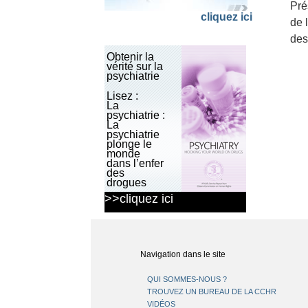
Pré
cliquez ici
de 
des
Obtenir la
vérité sur la
psychiatrie
Lisez :
La
psychiatrie :
La
psychiatrie
plonge le
monde
dans l’enfer
des
drogues
>>cliquez ici
Téléchargez
la
brochure
Navigation dans le site
QUI SOMMES-NOUS ?
TROUVEZ UN BUREAU DE LA CCHR
VIDÉOS