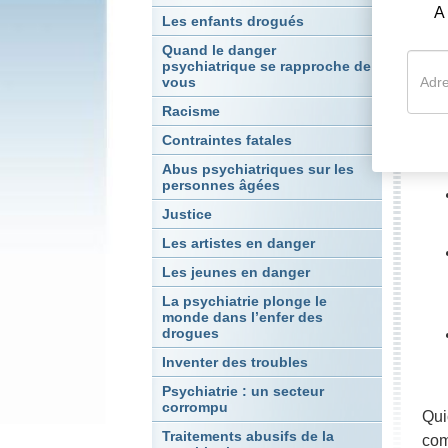
A
Les enfants drogués
Le 
Quand le danger
Mot
psychiatrique se rapproche de
ans
vous
jeu
Racisme
De 
Contraintes fatales
se 
Abus psychiatriques sur les
personnes âgées
Justice
Les artistes en danger
Les jeunes en danger
La psychiatrie plonge le
monde dans l’enfer des
drogues
Inventer des troubles
Psychiatrie : un secteur
corrompu
Qui
Traitements abusifs de la
com