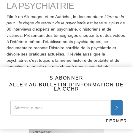
LA PSYCHIATRIE
Filmé en Allemagne et en Autriche, le documentaire
L’ère de la
peur : le règne de terreur de la psychiatrie
est basé sur plus de
80 interviews d’experts en psychiatrie, d’historiens et de
victimes. Présentant des témoignages choquants et des vidéos
à l’intérieur même d’établissements psychiatriques, ce
documentaire raconte l’histoire sordide de la psychiatrie et
dévoile ses pratiques actuelles. Il révèle aussi que la
psychiatrie, c’est toujours la même histoire de brutalité et de
coercition, et qu’elle n’a pas changé depuis ses débuts.
Précédent
Suivant
S’ABONNER
Manuel diagnostique
ALLER AU BULLETIN D’INFORMATION DE
& statistique
LA CCHR
S’ABONNER
ALLER AU BULLETIN D’INFORMATION
DE LA CCHR
FERMER
VIDÉOS