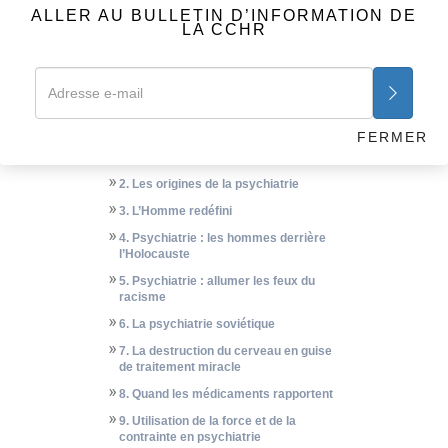
ALLER AU BULLETIN D’INFORMATION DE
LA CCHR
VIDÉOS
Les annonces de la CCHR
Psychiatrie : la vérité sur ses abus
FERMER
1. La vérité sur ses abus
2. Les origines de la psychiatrie
3. L’Homme redéfini
4. Psychiatrie : les hommes derrière
l’Holocauste
5. Psychiatrie : allumer les feux du
racisme
6. La psychiatrie soviétique
7. La destruction du cerveau en guise
de traitement miracle
8. Quand les médicaments rapportent
9. Utilisation de la force et de la
contrainte en psychiatrie