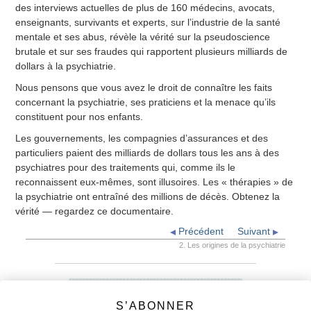
des interviews actuelles de plus de 160 médecins, avocats,
enseignants, survivants et experts, sur l’industrie de la santé
mentale et ses abus, révèle la vérité sur la pseudoscience
brutale et sur ses fraudes qui rapportent plusieurs milliards de
dollars à la psychiatrie.
Nous pensons que vous avez le droit de connaître les faits
concernant la psychiatrie, ses praticiens et la menace qu’ils
constituent pour nos enfants.
Les gouvernements, les compagnies d’assurances et des
particuliers paient des milliards de dollars tous les ans à des
psychiatres pour des traitements qui, comme ils le
reconnaissent eux-mêmes, sont illusoires. Les « thérapies » de
la psychiatrie ont entraîné des millions de décès. Obtenez la
vérité — regardez ce documentaire.
Précédent
Suivant
2. Les origines de la psychiatrie
S’ABONNER
ALLER AU BULLETIN D’INFORMATION
DE LA CCHR
S’ABONNER